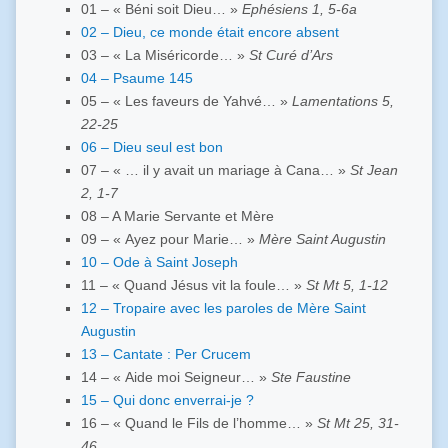
01 – « Béni soit Dieu… »
Ephésiens 1, 5-6a
02 – Dieu, ce monde était encore absent
03 – « La Miséricorde… »
St Curé d’Ars
04 – Psaume 145
05 – « Les faveurs de Yahvé… »
Lamentations 5,
22-25
06 – Dieu seul est bon
07 – « … il y avait un mariage à Cana… »
St Jean
2, 1-7
08 – A Marie Servante et Mère
09 – « Ayez pour Marie… »
Mère Saint Augustin
10 – Ode à Saint Joseph
11 – « Quand Jésus vit la foule… »
St Mt 5, 1-12
12 – Tropaire avec les paroles de Mère Saint
Augustin
13 – Cantate : Per Crucem
14 – « Aide moi Seigneur… »
Ste Faustine
15 – Qui donc enverrai-je ?
16 – « Quand le Fils de l’homme… »
St Mt 25, 31-
46