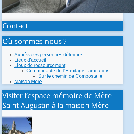
Contact
Où sommes-nous ?
Auprès des personnes détenues
Lieux d’accueil
Lieux de ressourcement
Communauté de l’Ermitage Lamourous
Sur le chemin de Compostelle
Maison Mère
Visiter l’espace mémoire de Mère
Saint Augustin à la maison Mère